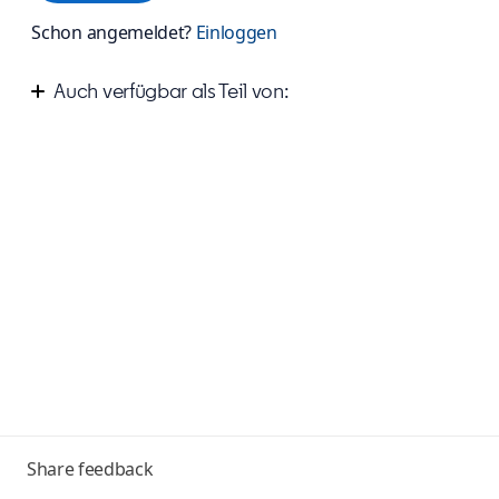
Schon angemeldet?
Einloggen
Auch verfügbar als Teil von:
Measure your success on LinkedIn
Toggle
Share feedback
menu